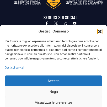
#JUVESTABIA
#WEARETHEWASPS
SEGUICI SUI SOCIAL
Privacy Policy
Cookie Policy
Termini e condizioni generali
Gestisci Consenso
Per fornire le migliori esperienze, utilizziamo tecnologie come i cookie per
La Società ha nominato il Responsabile della Protezione dei Dati Personali (DPO), figura specializzata che vigila sulle modalità
memorizzare e/o accedere alle informazioni del dispositivo. Il consenso a
adottate dalla nostra Società per tutelare i Suoi dati personali.
queste tecnologie ci permetterà di elaborare dati come il comportamento di
navigazione o ID unici su questo sito. Non acconsentire o ritirare il
Per contattare il DPO può scrivere a
consenso può influire negativamente su alcune caratteristiche e funzioni.
dpo@ssjuvestabia.it
Gestisci servizi
Può contattare sempre
dpo@ssjuvestabia.it
Accetta
anche per quanto riguarda la normativa vigente in materia di Whistleblowing.
Nega
La Società ha inoltre adottato un proprio Codice Etico, consultabile al seguente link:
Visualizza le preferenze
Scarica il Codice Etico