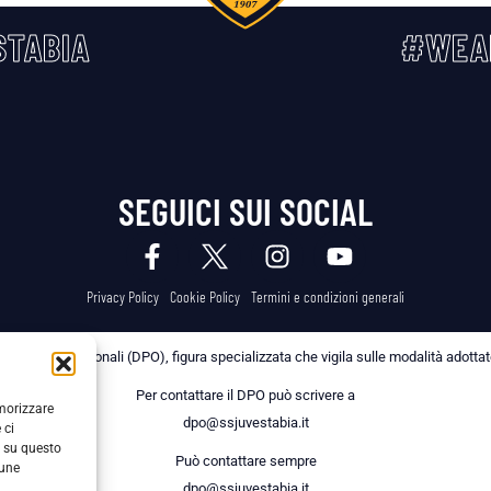
TABIA
#WEA
SEGUICI SUI SOCIAL
Privacy Policy
Cookie Policy
Termini e condizioni generali
 dei Dati Personali (DPO), figura specializzata che vigila sulle modalità adottate 
Per contattare il DPO può scrivere a
emorizzare
dpo@ssjuvestabia.it
 ci
i su questo
Può contattare sempre
cune
dpo@ssjuvestabia.it