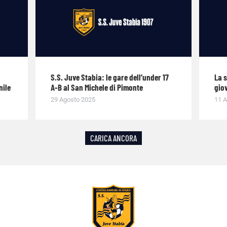
S.S. Juve Stabia: le gare dell’under 17
La 
nile
A-B al San Michele di Pimonte
giov
29 Agosto 2025
11 A
CARICA ANCORA