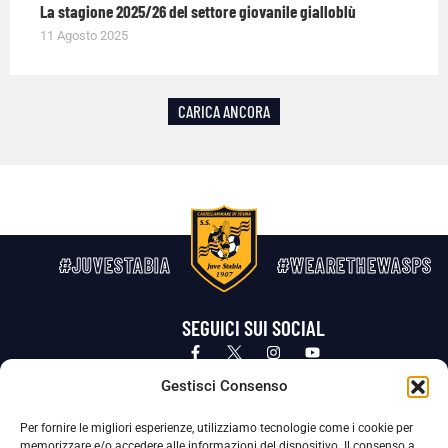
La stagione 2025/26 del settore giovanile gialloblù
11 Agosto 2025
CARICA ANCORA
#JUVESTABIA
#WEARETHEWASPS
SEGUICI SUI SOCIAL
Privacy Policy
Cookie Policy
Termini e condizioni generali
Gestisci Consenso
Per fornire le migliori esperienze, utilizziamo tecnologie come i cookie per
La Società ha nominato il Responsabile della Protezione dei Dati Personali (DPO), figura specializzata che vigila sulle modalità
memorizzare e/o accedere alle informazioni del dispositivo. Il consenso a