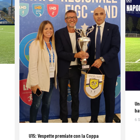
Un
ba
6 
U15: Vespette premiate con la Coppa