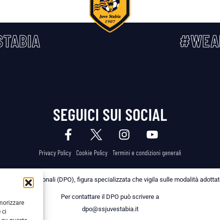
TABIA
#WEA
SEGUICI SUI SOCIAL
Privacy Policy
Cookie Policy
Termini e condizioni generali
 dei Dati Personali (DPO), figura specializzata che vigila sulle modalità adottate 
Per contattare il DPO può scrivere a
emorizzare
dpo@ssjuvestabia.it
 ci