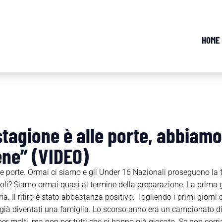
HOME
stagione è alle porte, abbiamo
ene” (VIDEO)
le porte. Ormai ci siamo e gli Under 16 Nazionali proseguono la 
coli? Siamo ormai quasi al termine della preparazione. La prima 
a. Il ritiro è stato abbastanza positivo. Togliendo i primi gior
già diventati una famiglia. Lo scorso anno era un campionato di 
r molti, ma non per tutti che ci hanno già giocato. Se non corria