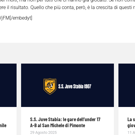
il risultato. Quello che più conta, però, è la crescita di questi 
kVjFM[/embedyt]
S.S. Juve Stabia: le gare dell’under 17
La 
nile
A-B al San Michele di Pimonte
giov
29 Agosto 2025
11 A