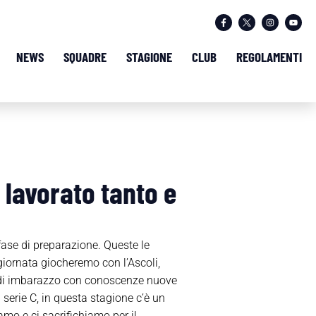
NEWS
SQUADRE
STAGIONE
CLUB
REGOLAMENTI
 lavorato tanto e
fase di preparazione. Queste le
giornata giocheremo con l’Ascoli,
ni di imbarazzo con conoscenze nuove
serie C, in questa stagione c’è un
mo e ci sacrifichiamo per il