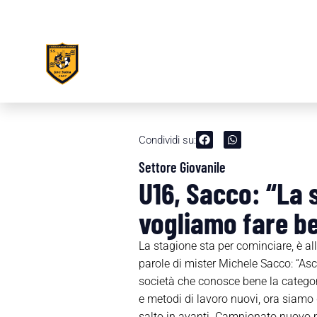
Condividi su:
Settore Giovanile
U16, Sacco: “La 
vogliamo fare b
La stagione sta per cominciare, è al
parole di mister Michele Sacco: “As
società che conosce bene la categori
e metodi di lavoro nuovi, ora siamo 
salto in avanti. Campionato nuovo pe