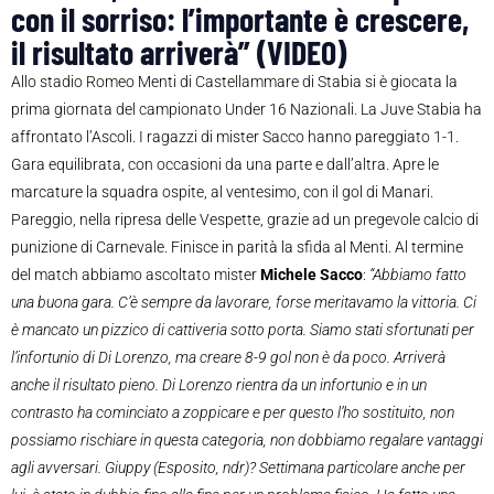
con il sorriso: l’importante è crescere,
il risultato arriverà” (VIDEO)
Allo stadio Romeo Menti di Castellammare di Stabia si è giocata la
prima giornata del campionato Under 16 Nazionali. La Juve Stabia ha
affrontato l’Ascoli. I ragazzi di mister Sacco hanno pareggiato 1-1.
Gara equilibrata, con occasioni da una parte e dall’altra. Apre le
marcature la squadra ospite, al ventesimo, con il gol di Manari.
Pareggio, nella ripresa delle Vespette, grazie ad un pregevole calcio di
punizione di Carnevale. Finisce in parità la sfida al Menti. Al termine
del match abbiamo ascoltato mister
Michele Sacco
:
“Abbiamo fatto
una buona gara. C’è sempre da lavorare, forse meritavamo la vittoria. Ci
è mancato un pizzico di cattiveria sotto porta. Siamo stati sfortunati per
l’infortunio di Di Lorenzo, ma creare 8-9 gol non è da poco. Arriverà
anche il risultato pieno. Di Lorenzo rientra da un infortunio e in un
contrasto ha cominciato a zoppicare e per questo l’ho sostituito, non
possiamo rischiare in questa categoria, non dobbiamo regalare vantaggi
agli avversari. Giuppy (Esposito, ndr)? Settimana particolare anche per