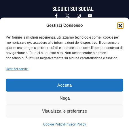
SEGUICI SUI SOCIAL
Privacy Policy
Cookie Policy
Termini e condizioni generali
Gestisci Consenso
Per fornire le migliori esperienze, utilizziamo tecnologie come i cookie per
La Società ha nominato il Responsabile della Protezione dei Dati Personali (DPO), figura specializzata che vigila sulle modalità
memorizzare e/o accedere alle informazioni del dispositivo. Il consenso a
adottate dalla nostra Società per tutelare i Suoi dati personali.
queste tecnologie ci permetterà di elaborare dati come il comportamento di
navigazione o ID unici su questo sito. Non acconsentire o ritirare il
Per contattare il DPO può scrivere a
consenso può influire negativamente su alcune caratteristiche e funzioni.
dpo@ssjuvestabia.it
Gestisci servizi
Può contattare sempre
dpo@ssjuvestabia.it
Accetta
anche per quanto riguarda la normativa vigente in materia di Whistleblowing.
Nega
La Società ha inoltre adottato un proprio Codice Etico, consultabile al seguente link:
Visualizza le preferenze
Scarica il Codice Etico
Cookie Policy
Privacy Policy
Copyright © 2024 – S.S. JUVE STABIA 1907 | P.IVA: 04246411211 | Tutti i diritti sono riservati | Made with
by
Rossi Web Media