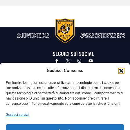
#JUVESTABIA
#WEARETHEWASPS
SEGUICI SUI SOCIAL
Privacy Policy
Cookie Policy
Termini e condizioni generali
Gestisci Consenso
Per fornire le migliori esperienze, utilizziamo tecnologie come i cookie per
La Società ha nominato il Responsabile della Protezione dei Dati Personali (DPO), figura specializzata che vigila sulle modalità
memorizzare e/o accedere alle informazioni del dispositivo. Il consenso a
adottate dalla nostra Società per tutelare i Suoi dati personali.
queste tecnologie ci permetterà di elaborare dati come il comportamento di
navigazione o ID unici su questo sito. Non acconsentire o ritirare il
Per contattare il DPO può scrivere a
consenso può influire negativamente su alcune caratteristiche e funzioni.
dpo@ssjuvestabia.it
Gestisci servizi
Può contattare sempre
dpo@ssjuvestabia.it