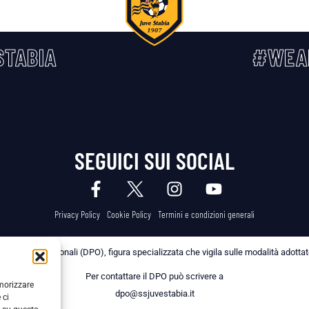
TABIA
#WEA
SEGUICI SUI SOCIAL
Privacy Policy
Cookie Policy
Termini e condizioni generali
 dei Dati Personali (DPO), figura specializzata che vigila sulle modalità adottate 
Per contattare il DPO può scrivere a
emorizzare
dpo@ssjuvestabia.it
 ci