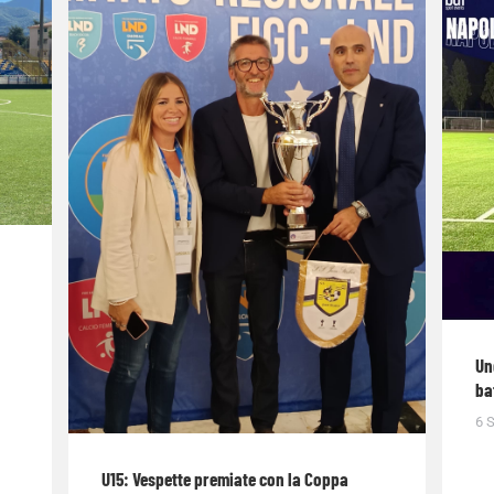
Un
ba
6 
U15: Vespette premiate con la Coppa