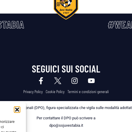
TABIA
#WEA
SEGUICI SUI SOCIAL
Privacy Policy
Cookie Policy
Termini e condizioni generali
 dei Dati Personali (DPO), figura specializzata che vigila sulle modalità adottate 
Per contattare il DPO può scrivere a
emorizzare
dpo@ssjuvestabia.it
 ci