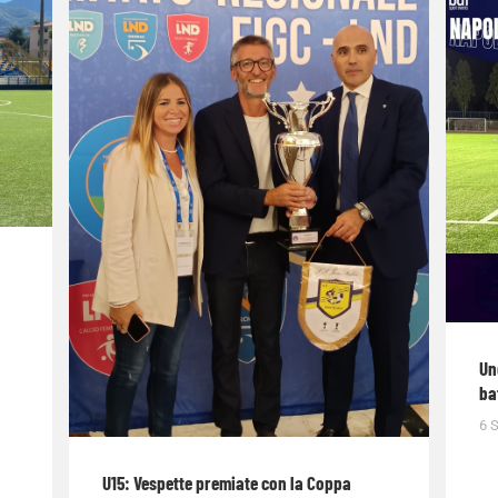
Un
ba
6 
U15: Vespette premiate con la Coppa