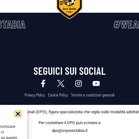
TABIA
#WEA
SEGUICI SUI SOCIAL
Privacy Policy
Cookie Policy
Termini e condizioni generali
 dei Dati Personali (DPO), figura specializzata che vigila sulle modalità adottate 
Per contattare il DPO può scrivere a
emorizzare
dpo@ssjuvestabia.it
 ci
i su questo