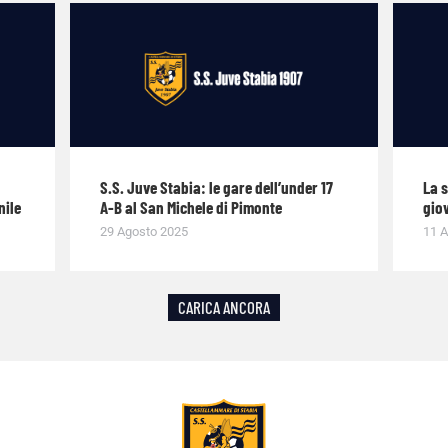
S.S. Juve Stabia: le gare dell’under 17
La 
nile
A-B al San Michele di Pimonte
giov
29 Agosto 2025
11 A
CARICA ANCORA