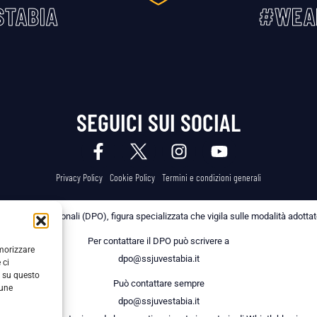
TABIA
#WEA
SEGUICI SUI SOCIAL
Privacy Policy
Cookie Policy
Termini e condizioni generali
 dei Dati Personali (DPO), figura specializzata che vigila sulle modalità adottate 
Per contattare il DPO può scrivere a
emorizzare
dpo@ssjuvestabia.it
 ci
i su questo
Può contattare sempre
cune
dpo@ssjuvestabia.it