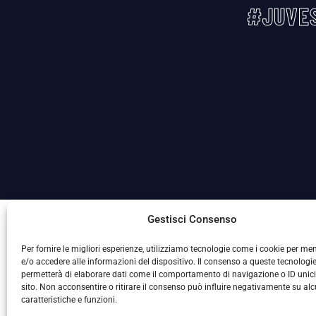
#JUVES
La Società ha nominato il Responsabile della Protezione
Gestisci Consenso
Per fornire le migliori esperienze, utilizziamo tecnologie come i cookie per m
e/o accedere alle informazioni del dispositivo. Il consenso a queste tecnologie
permetterà di elaborare dati come il comportamento di navigazione o ID unic
sito. Non acconsentire o ritirare il consenso può influire negativamente su al
caratteristiche e funzioni.