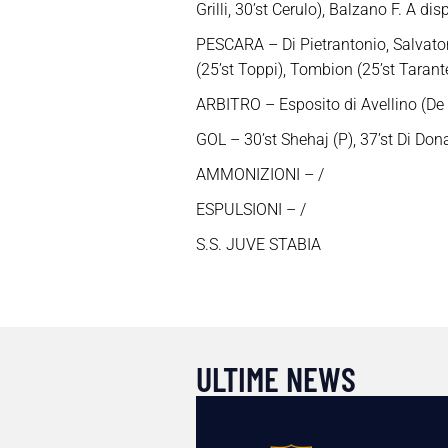
Grilli, 30’st Cerulo), Balzano F. A di
PESCARA – Di Pietrantonio, Salvatore
(25’st Toppi), Tombion (25’st Tarantel
ARBITRO – Esposito di Avellino (De
GOL – 30’st Shehaj (P), 37’st Di Dona
AMMONIZIONI – /
ESPULSIONI – /
S.S. JUVE STABIA
ULTIME NEWS