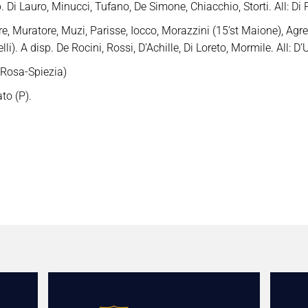
sp. Di Lauro, Minucci, Tufano, De Simone, Chiacchio, Storti. All: Di
, Muratore, Muzi, Parisse, Iocco, Morazzini (15’st Maione), Agres
li). A disp. De Rocini, Rossi, D’Achille, Di Loreto, Mormile. All: D’U
 Rosa-Spiezia)
to (P).