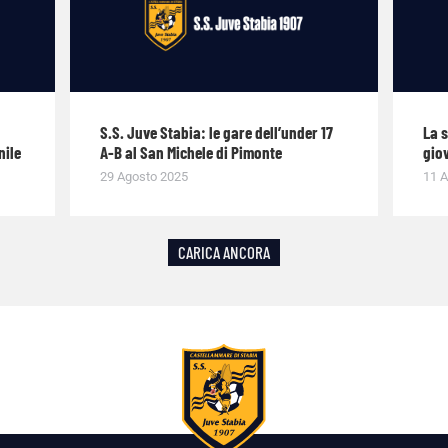
S.S. Juve Stabia: le gare dell’under 17
La 
nile
A-B al San Michele di Pimonte
giov
29 Agosto 2025
11 A
CARICA ANCORA