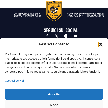
#JUVESTABIA
#WEARETHEWASPS
SEGUICI SUI SOCIAL
Privacy Policy
Cookie Policy
Termini e condizioni generali
Gestisci Consenso
Per fornire le migliori esperienze, utilizziamo tecnologie come i cookie per
La Società ha nominato il Responsabile della Protezione dei Dati Personali (DPO), figura specializzata che vigila sulle modalità
memorizzare e/o accedere alle informazioni del dispositivo. Il consenso a
adottate dalla nostra Società per tutelare i Suoi dati personali.
queste tecnologie ci permetterà di elaborare dati come il comportamento di
navigazione o ID unici su questo sito. Non acconsentire o ritirare il
Per contattare il DPO può scrivere a
consenso può influire negativamente su alcune caratteristiche e funzioni.
dpo@ssjuvestabia.it
Gestisci servizi
Può contattare sempre
dpo@ssjuvestabia.it
Accetta
anche per quanto riguarda la normativa vigente in materia di Whistleblowing.
Nega
La Società ha inoltre adottato un proprio Codice Etico, consultabile al seguente link: