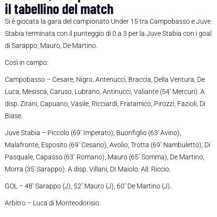
il tabellino del match
Si è giocata la gara del campionato Under 15 tra Campobasso e Juve
Stabia terminata con il punteggio di 0 a 3 per la Juve Stabia con i goal
di Sarappo, Mauro, De Martino.
Così in campo:
Campobasso – Cesare, Nigro, Antenucci, Braccia, Della Ventura, De
Luca, Mesisca, Caruso, Lubrano, Antinucci, Valiante (54’ Mercuri). A
disp. Zitani, Capuano, Vasile, Ricciardi, Fratamico, Pirozzi, Fazioli, Di
Biase.
Juve Stabia – Piccolo (69’ Imperato), Buonfiglio (63′ Avino),
Malafronte, Esposito (69’ Cesario), Avolio, Trotta (69’ Nambuletto), Di
Pasquale, Capasso (63’ Romano), Mauro (65’ Somma), De Martino,
Morra (35′ Sarappo). A disp. Villani, DI Maiolo. All: Riccio.
GOL – 48’ Sarappo (J), 52’ Mauro (J), 60’ De Martino (J).
Arbitro – Luca di Monteodorisio.