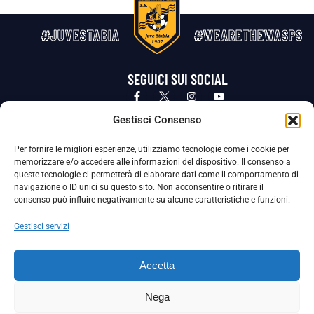
#JUVESTABIA
#WEARETHEWASPS
SEGUICI SUI SOCIAL
Privacy Policy
Cookie Policy
Termini e condizioni generali
Gestisci Consenso
Per fornire le migliori esperienze, utilizziamo tecnologie come i cookie per
La Società ha nominato il Responsabile della Protezione dei Dati Personali (DPO), figura specializzata che vigila sulle modalità
memorizzare e/o accedere alle informazioni del dispositivo. Il consenso a
adottate dalla nostra Società per tutelare i Suoi dati personali.
queste tecnologie ci permetterà di elaborare dati come il comportamento di
navigazione o ID unici su questo sito. Non acconsentire o ritirare il
Per contattare il DPO può scrivere a
consenso può influire negativamente su alcune caratteristiche e funzioni.
dpo@ssjuvestabia.it
Gestisci servizi
Può contattare sempre
dpo@ssjuvestabia.it
Accetta
anche per quanto riguarda la normativa vigente in materia di Whistleblowing.
Nega
La Società ha inoltre adottato un proprio Codice Etico, consultabile al seguente link: