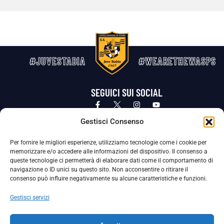
#JUVESTABIA
#WEARETHEWASPS
SEGUICI SUI SOCIAL
Privacy Policy
Cookie Policy
Termini e condizioni generali
Gestisci Consenso
Per fornire le migliori esperienze, utilizziamo tecnologie come i cookie per
La Società ha nominato il Responsabile della Protezione dei Dati Personali (DPO), figura specializzata che vigila sulle modalità
memorizzare e/o accedere alle informazioni del dispositivo. Il consenso a
adottate dalla nostra Società per tutelare i Suoi dati personali.
queste tecnologie ci permetterà di elaborare dati come il comportamento di
navigazione o ID unici su questo sito. Non acconsentire o ritirare il
Per contattare il DPO può scrivere a
consenso può influire negativamente su alcune caratteristiche e funzioni.
dpo@ssjuvestabia.it
Gestisci servizi
Può contattare sempre
dpo@ssjuvestabia.it