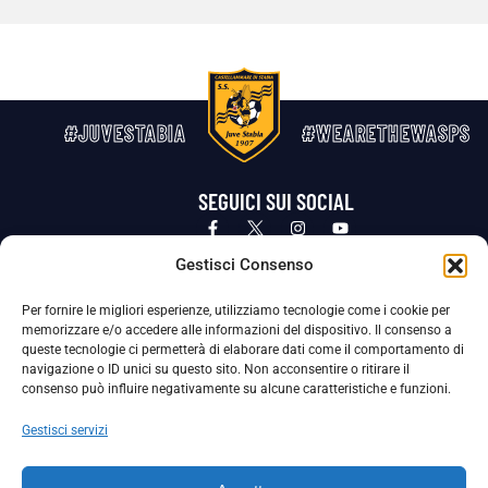
#JUVESTABIA
#WEARETHEWASPS
SEGUICI SUI SOCIAL
Privacy Policy
Cookie Policy
Termini e condizioni generali
Gestisci Consenso
Per fornire le migliori esperienze, utilizziamo tecnologie come i cookie per
La Società ha nominato il Responsabile della Protezione dei Dati Personali (DPO), figura specializzata che vigila sulle modalità
memorizzare e/o accedere alle informazioni del dispositivo. Il consenso a
adottate dalla nostra Società per tutelare i Suoi dati personali.
queste tecnologie ci permetterà di elaborare dati come il comportamento di
navigazione o ID unici su questo sito. Non acconsentire o ritirare il
Per contattare il DPO può scrivere a
consenso può influire negativamente su alcune caratteristiche e funzioni.
dpo@ssjuvestabia.it
Gestisci servizi
Può contattare sempre
dpo@ssjuvestabia.it