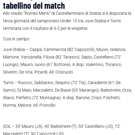
tabellino del match
Allo stadio ”Romeo Menti” di Castellammare di Stabia si è disputata la
terza giornata del campionato Under 15 tra Juve Stabia e Turris
terminata con il risultato di 3-2 per le vespette.
Cosi in campo:
Juve Stabia – Cappa, Cammarota (82′ Capozzoli), Muoio, Iadanza,
Martone, Vanzanella, Filosa (82′ Tarasco), Sapio, Castellano (72′
Luongo), Mauro, Iuorio (61′ Bottone). A disp. Valentino, Tricarico,
Silvestri, De Vita, Picardi. All. Criscuolo
Turris – Ruocco, Sabbatino, Sequino (72′ Tia), Caradente (61′ De
Sarno), Di Maio, Marzialetti, De Biase (53′ Marangio), Balestriere, Orza,
Illiano, Perfetto (72′ Montagna). A disp. Barone, Crisci, Folchetti,
Norma, Melone. All. Froncillo
GOL – 33′ Mauro (JS), 40′ Balestriere (T), 50′ Castellano (JS), 72′
Marzialetti (T), 90′ Capozzoli (JS)