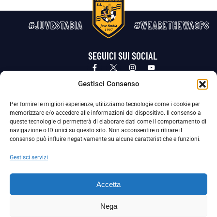
#JUVESTABIA
#WEARETHEWASPS
SEGUICI SUI SOCIAL
Privacy Policy
Cookie Policy
Termini e condizioni generali
Gestisci Consenso
Per fornire le migliori esperienze, utilizziamo tecnologie come i cookie per
La Società ha nominato il Responsabile della Protezione dei Dati Personali (DPO), figura specializzata che vigila sulle modalità
memorizzare e/o accedere alle informazioni del dispositivo. Il consenso a
adottate dalla nostra Società per tutelare i Suoi dati personali.
queste tecnologie ci permetterà di elaborare dati come il comportamento di
navigazione o ID unici su questo sito. Non acconsentire o ritirare il
Per contattare il DPO può scrivere a
consenso può influire negativamente su alcune caratteristiche e funzioni.
dpo@ssjuvestabia.it
Gestisci servizi
Può contattare sempre
dpo@ssjuvestabia.it
Accetta
anche per quanto riguarda la normativa vigente in materia di Whistleblowing.
Nega
La Società ha inoltre adottato un proprio Codice Etico, consultabile al seguente link: