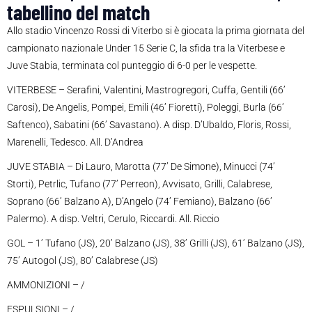
tabellino del match
Allo stadio Vincenzo Rossi di Viterbo si è giocata la prima giornata del
campionato nazionale Under 15 Serie C, la sfida tra la Viterbese e
Juve Stabia, terminata col punteggio di 6-0 per le vespette.
VITERBESE – Serafini, Valentini, Mastrogregori, Cuffa, Gentili (66’
Carosi), De Angelis, Pompei, Emili (46’ Fioretti), Poleggi, Burla (66’
Saftenco), Sabatini (66’ Savastano). A disp. D’Ubaldo, Floris, Rossi,
Marenelli, Tedesco. All. D’Andrea
JUVE STABIA – Di Lauro, Marotta (77’ De Simone), Minucci (74’
Storti), Petrlic, Tufano (77’ Perreon), Avvisato, Grilli, Calabrese,
Soprano (66’ Balzano A), D’Angelo (74’ Femiano), Balzano (66’
Palermo). A disp. Veltri, Cerulo, Riccardi. All. Riccio
GOL – 1’ Tufano (JS), 20’ Balzano (JS), 38’ Grilli (JS), 61’ Balzano (JS),
75’ Autogol (JS), 80’ Calabrese (JS)
AMMONIZIONI – /
ESPULSIONI – /