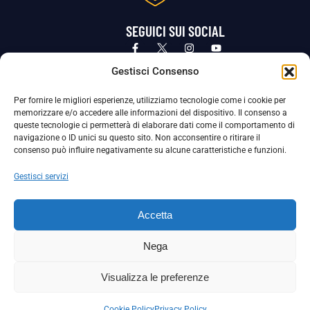
SEGUICI SUI SOCIAL
Privacy Policy
Cookie Policy
Termini e condizioni generali
Gestisci Consenso
Per fornire le migliori esperienze, utilizziamo tecnologie come i cookie per
La Società ha nominato il Responsabile della Protezione dei Dati Personali (DPO), figura specializzata che vigila sulle modalità
memorizzare e/o accedere alle informazioni del dispositivo. Il consenso a
adottate dalla nostra Società per tutelare i Suoi dati personali.
queste tecnologie ci permetterà di elaborare dati come il comportamento di
navigazione o ID unici su questo sito. Non acconsentire o ritirare il
Per contattare il DPO può scrivere a
consenso può influire negativamente su alcune caratteristiche e funzioni.
dpo@ssjuvestabia.it
Gestisci servizi
Può contattare sempre
dpo@ssjuvestabia.it
Accetta
anche per quanto riguarda la normativa vigente in materia di Whistleblowing.
Nega
La Società ha inoltre adottato un proprio Codice Etico, consultabile al seguente link:
Visualizza le preferenze
Scarica il Codice Etico
Cookie Policy
Privacy Policy