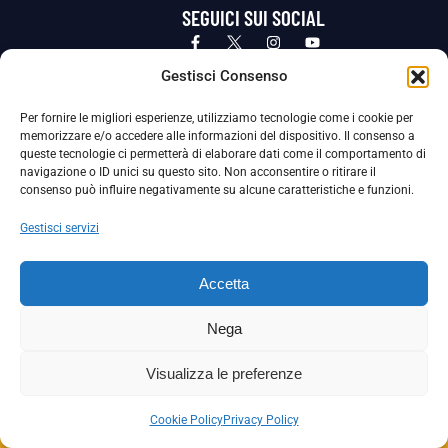
SEGUICI SUI SOCIAL
Privacy Policy
Cookie Policy
Termini e condizioni generali
Gestisci Consenso
Per fornire le migliori esperienze, utilizziamo tecnologie come i cookie per
La Società ha nominato il Responsabile della Protezione dei Dati Personali (DPO), figura specializzata che vigila sulle modalità
memorizzare e/o accedere alle informazioni del dispositivo. Il consenso a
adottate dalla nostra Società per tutelare i Suoi dati personali.
queste tecnologie ci permetterà di elaborare dati come il comportamento di
navigazione o ID unici su questo sito. Non acconsentire o ritirare il
Per contattare il DPO può scrivere a
consenso può influire negativamente su alcune caratteristiche e funzioni.
dpo@ssjuvestabia.it
Gestisci servizi
Può contattare sempre
dpo@ssjuvestabia.it
Accetta
anche per quanto riguarda la normativa vigente in materia di Whistleblowing.
Nega
La Società ha inoltre adottato un proprio Codice Etico, consultabile al seguente link:
Visualizza le preferenze
Scarica il Codice Etico
Cookie Policy
Privacy Policy
Copyright © 2024 – S.S. JUVE STABIA 1907 | P.IVA: 04246411211 | Tutti i diritti sono riservati | Made with
by
Rossi Web Media