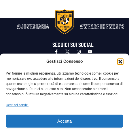
#JUVESTABIA
#WEARETHEWASPS
SEGUICI SUI SOCIAL
Privacy Policy
Cookie Policy
Termini e condizioni generali
Gestisci Consenso
Per fornire le migliori esperienze, utilizziamo tecnologie come i cookie per
La Società ha nominato il Responsabile della Protezione dei Dati Personali (DPO), figura specializzata che vigila sulle modalità
memorizzare e/o accedere alle informazioni del dispositivo. Il consenso a
adottate dalla nostra Società per tutelare i Suoi dati personali.
queste tecnologie ci permetterà di elaborare dati come il comportamento di
navigazione o ID unici su questo sito. Non acconsentire o ritirare il
Per contattare il DPO può scrivere a
consenso può influire negativamente su alcune caratteristiche e funzioni.
dpo@ssjuvestabia.it
Gestisci servizi
Può contattare sempre
dpo@ssjuvestabia.it
Accetta
anche per quanto riguarda la normativa vigente in materia di Whistleblowing.