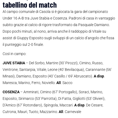
tabellino del match
Al campo comunale di Casola si è giocata la gara del campionato
Under 16 A-B tra Juve Stabia e Cosenza. Padroni di casa in vantaggio
subito grazie al calcio di rigore trasformato da Pasquale Damiano.
Dopo pochi minuti, al nono, arriva anche il raddoppio di Vitale su
assist di Giuppy Esposito sugli sviluppi di un calcio d’angolo che fissa
il punteggio sul 2-0 finale.
Così in campo:
JUVE STABIA
– Del Sorbo, Martire (30′ Pirozzi), Cimino, Russo,
Ventrone, Santarpia, Vitale, Leone (40′ Bevilacqua), Carannante (56′
Minasi), Damiano, Esposito (40′ Casillo / 69′ Abruscato).
A disp
.
Maresca, Marino, Ferro, Noviello.
All
. Sacco
COSENZA
– Ammirati, Cimino (67′ Portogallo), Soraci, Marino,
Esposito, Sirimarco (53′ Parrotta), Di Fatta, Gigliotti (53′ Olivieri),
D’Amico (67′ Rotondaro), Spingola, Maccari.
A disp
. De Cesare,
Cutrona, Mauri, Tuoto, Mazzarino.
All
. Carnevale