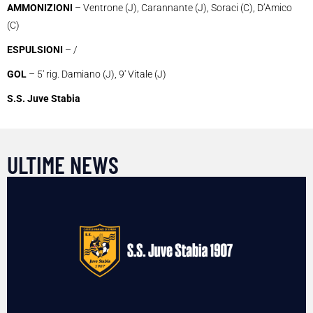
AMMONIZIONI
– Ventrone (J), Carannante (J), Soraci (C), D’Amico
(C)
ESPULSIONI
– /
GOL
– 5′ rig. Damiano (J), 9′ Vitale (J)
S.S. Juve Stabia
ULTIME NEWS