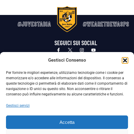
#JUVESTABIA
#WEARETHEWASPS
SEGUICI SUI SOCIAL
Privacy Policy
Cookie Policy
Termini e condizioni generali
Gestisci Consenso
Per fornire le migliori esperienze, utilizziamo tecnologie come i cookie per
La Società ha nominato il Responsabile della Protezione dei Dati Personali (DPO), figura specializzata che vigila sulle modalità
memorizzare e/o accedere alle informazioni del dispositivo. Il consenso a
adottate dalla nostra Società per tutelare i Suoi dati personali.
queste tecnologie ci permetterà di elaborare dati come il comportamento di
navigazione o ID unici su questo sito. Non acconsentire o ritirare il
Per contattare il DPO può scrivere a
consenso può influire negativamente su alcune caratteristiche e funzioni.
dpo@ssjuvestabia.it
Gestisci servizi
Può contattare sempre
dpo@ssjuvestabia.it
Accetta
anche per quanto riguarda la normativa vigente in materia di Whistleblowing.