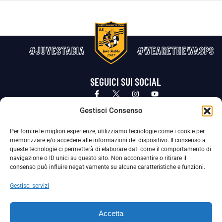
#JUVESTABIA
#WEARETHEWASPS
SEGUICI SUI SOCIAL
Privacy Policy
Cookie Policy
Termini e condizioni generali
Gestisci Consenso
Per fornire le migliori esperienze, utilizziamo tecnologie come i cookie per
La Società ha nominato il Responsabile della Protezione dei Dati Personali (DPO), figura specializzata che vigila sulle modalità
memorizzare e/o accedere alle informazioni del dispositivo. Il consenso a
adottate dalla nostra Società per tutelare i Suoi dati personali.
queste tecnologie ci permetterà di elaborare dati come il comportamento di
navigazione o ID unici su questo sito. Non acconsentire o ritirare il
Per contattare il DPO può scrivere a
consenso può influire negativamente su alcune caratteristiche e funzioni.
dpo@ssjuvestabia.it
Gestisci servizi
Può contattare sempre
dpo@ssjuvestabia.it
Accetta
anche per quanto riguarda la normativa vigente in materia di Whistleblowing.