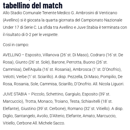
tabellino del match
Allo Stadio Comunale Tenente Medico G. Ambrosini di Venticano
(Avellino) si è giocata la quarta giornata del Campionato Nazionale
Under 17 di Serie C. La sfida tra Avellino e Juve Stabia è terminata con
il risultato di 0-2 per le
vespette
.
Così in campo:
AVELLINO – Esposito, Villanova (26′ st. Di Maso), Codraro (16′ st. De
Rosa), Giunto (26′ st. Sole), Barone, Perrotta, Buono (26′ st.
Cammisa), Dell’Aquila (16′ st. Rosania), Ambrosca (1′ st. D’Onofrio),
Velotti, Verbe (1′ st. Sciarillo). A disp. Pezzella, Di Maso, Pompilio, De
Rosa, Rosania, Sole, Cammisa, Sciarillo, D’Onofrio. All. Nicola Liguori.
JUVE STABIA – Piccolo, Schettino, Gargiulo, Esposito (39′ st.
Marcuccio), Trotta, Monaco, Troiano, Testa, Schiavitelli (18′ st.
Elefante), Giustino (39′ st. Cerbone), Romano (32′ st. Vitiello). A disp.
Diglio, Santangelo, Avolio, D’Alterio, Elefante, Amato, Marcuccio,
Vitiello, Cerbone All. Michele Sacco.