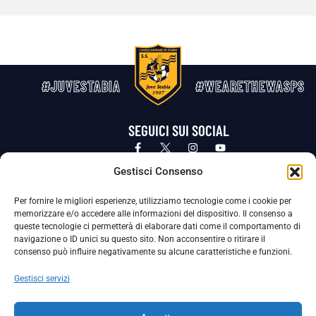
#JUVESTABIA
#WEARETHEWASPS
SEGUICI SUI SOCIAL
Privacy Policy
Cookie Policy
Termini e condizioni generali
Gestisci Consenso
Per fornire le migliori esperienze, utilizziamo tecnologie come i cookie per
La Società ha nominato il Responsabile della Protezione dei Dati Personali (DPO), figura specializzata che vigila sulle modalità
memorizzare e/o accedere alle informazioni del dispositivo. Il consenso a
adottate dalla nostra Società per tutelare i Suoi dati personali.
queste tecnologie ci permetterà di elaborare dati come il comportamento di
navigazione o ID unici su questo sito. Non acconsentire o ritirare il
Per contattare il DPO può scrivere a
consenso può influire negativamente su alcune caratteristiche e funzioni.
dpo@ssjuvestabia.it
Gestisci servizi
Può contattare sempre
dpo@ssjuvestabia.it