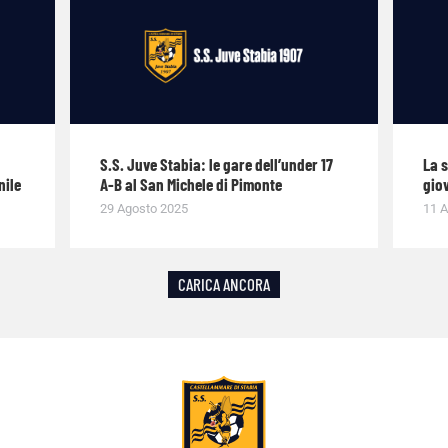
S.S. Juve Stabia: le gare dell’under 17
La 
nile
A-B al San Michele di Pimonte
giov
29 Agosto 2025
11 A
CARICA ANCORA