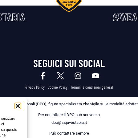
TABIA
#WEA
SEGUICI SUI SOCIAL
Privacy Policy
Cookie Policy
Termini e condizioni generali
 dei Dati Personali (DPO), figura specializzata che vigila sulle modalità adottate 
Per contattare il DPO può scrivere a
emorizzare
dpo@ssjuvestabia.it
 ci
i su questo
Può contattare sempre
cune