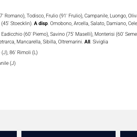
7′ Romano), Todisco, Frulio (91′ Frulio), Campanile, Luongo, Oli
(45′ Stoecklin).
A disp
. Omobono, Arcella, Salato, Damiano, Cel
, Eadicchio (60′ Pierno), Savino (75′ Maselli), Monterisi (60′ Seme
etrarca, Mancarella, Sibilla, Oltremarini.
All
. Siviglia
(J), 86′ Rimoli (L)
ile (J)