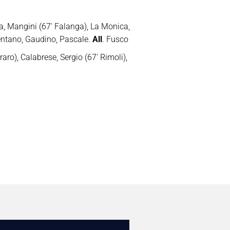
va, Mangini (67′ Falanga), La Monica,
entano, Gaudino, Pascale.
All
. Fusco
raro), Calabrese, Sergio (67′ Rimoli),