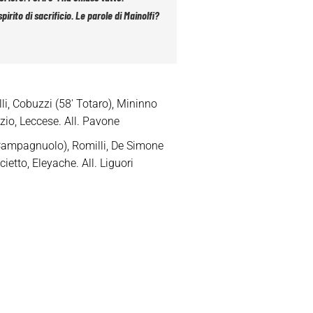
rito di sacrificio. Le parole di Mainolfi?
li, Cobuzzi (58′ Totaro), Mininno
uzio, Leccese. All. Pavone
 Campagnuolo), Romilli, De Simone
ietto, Eleyache. All. Liguori