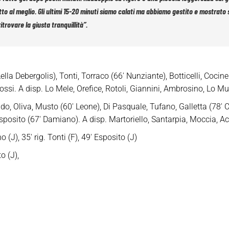
al meglio. Gli ultimi 15-20 minuti siamo calati ma abbiamo gestito e mostrato spi
itrovare la giusta tranquillità”.
a Debergolis), Tonti, Torraco (66′ Nunziante), Botticelli, Cocinel
ossi. A disp. Lo Mele, Orefice, Rotoli, Giannini, Ambrosino, Lo M
, Oliva, Musto (60′ Leone), Di Pasquale, Tufano, Galletta (78′
posito (67′ Damiano). A disp. Martoriello, Santarpia, Moccia, Acc
 (J), 35′ rig. Tonti (F), 49′ Esposito (J)
 (J),