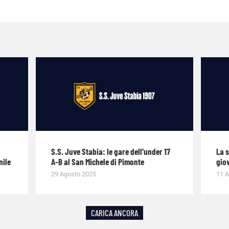
S.S. Juve Stabia: le gare dell’under 17
La 
nile
A-B al San Michele di Pimonte
giov
29 Agosto 2025
11 A
CARICA ANCORA