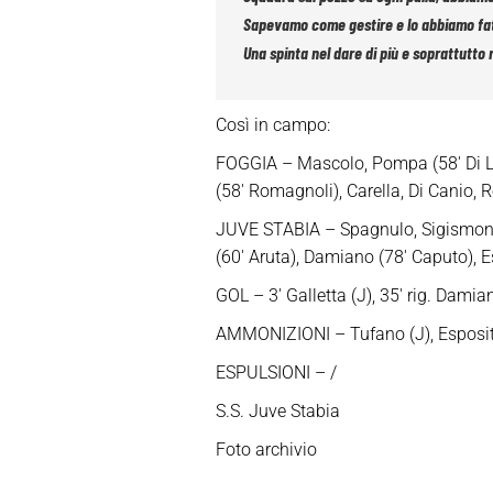
Sapevamo come gestire e lo abbiamo fatto 
Una spinta nel dare di più e soprattutto r
Così in campo:
FOGGIA – Mascolo, Pompa (58′ Di Lell
(58′ Romagnoli), Carella, Di Canio, R
JUVE STABIA – Spagnulo, Sigismondo
(60′ Aruta), Damiano (78′ Caputo), Es
GOL – 3′ Galletta (J), 35′ rig. Damiano
AMMONIZIONI – Tufano (J), Esposito
ESPULSIONI – /
S.S. Juve Stabia
Foto archivio