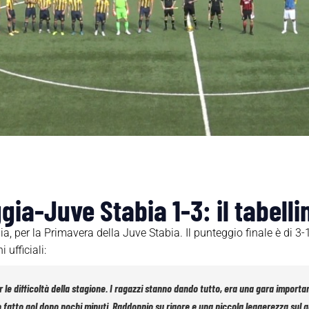
gia-Juve Stabia 1-3: il tabell
a, per la Primavera della Juve Stabia. Il punteggio finale è di 3-
 ufficiali:
r le difficoltà della stagione. I ragazzi stanno dando tutto, era una gara importan
fatto gol dopo pochi minuti. Raddoppio su rigore e una piccola leggerezza sul gol 