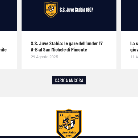
S.S. Juve Stabia: le gare dell’under 17
La 
nile
A-B al San Michele di Pimonte
giov
29 Agosto 2025
11 A
CARICA ANCORA