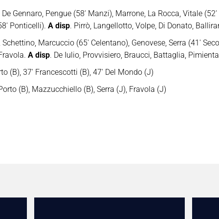
 De Gennaro, Pengue (58′ Manzi), Marrone, La Rocca, Vitale (52′ C
58′ Ponticelli).
A disp
. Pirrò, Langellotto, Volpe, Di Donato, Ballir
Schettino, Marcuccio (65′ Celentano), Genovese, Serra (41′ Secon
 Fravola.
A disp
. De Iulio, Provvisiero, Braucci, Battaglia, Pimient
rto (B), 37′ Francescotti (B), 47′ Del Mondo (J)
Porto (B), Mazzucchiello (B), Serra (J), Fravola (J)