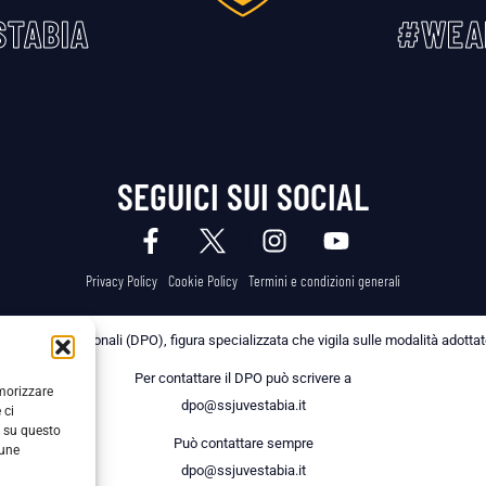
TABIA
#WEA
SEGUICI SUI SOCIAL
Privacy Policy
Cookie Policy
Termini e condizioni generali
 dei Dati Personali (DPO), figura specializzata che vigila sulle modalità adottate 
Per contattare il DPO può scrivere a
emorizzare
dpo@ssjuvestabia.it
 ci
i su questo
Può contattare sempre
cune
dpo@ssjuvestabia.it