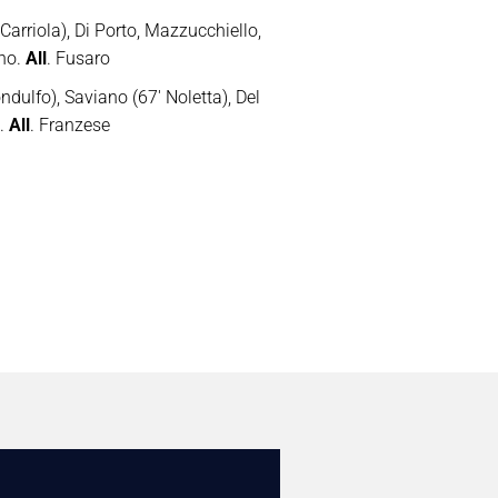
arriola), Di Porto, Mazzucchiello,
ano.
All
. Fusaro
dulfo), Saviano (67′ Noletta), Del
a.
All
. Franzese