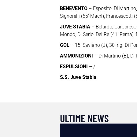
BENEVENTO
– Esposito, Di Martino,
Signorelli (65′ Macrì), Francescotti (
JUVE STABIA
– Belardo, Caropreso, 
Mondo, Di Serio, Del Re (41′ Perna),
GOL
– 15′ Saviano (J), 30′ rig. Di Po
AMMONIZIONI
– Di Martino (B), Di 
ESPULSIONI
– /
S.S. Juve Stabia
ULTIME NEWS