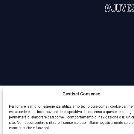
#JUVES
La Società ha nominato il Responsabile della Protezione
Gestisci Consenso
Per fornire le migliori esperienze, utilizziamo tecnologie come i cookie per m
e/o accedere alle informazioni del dispositivo. Il consenso a queste tecnologie
permetterà di elaborare dati come il comportamento di navigazione o ID unic
sito. Non acconsentire o ritirare il consenso può influire negativamente su al
caratteristiche e funzioni.