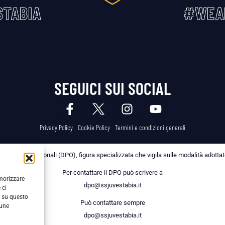
TABIA
#WEA
SEGUICI SUI SOCIAL
Privacy Policy
Cookie Policy
Termini e condizioni generali
 dei Dati Personali (DPO), figura specializzata che vigila sulle modalità adottate 
Per contattare il DPO può scrivere a
emorizzare
dpo@ssjuvestabia.it
 ci
i su questo
Può contattare sempre
cune
dpo@ssjuvestabia.it