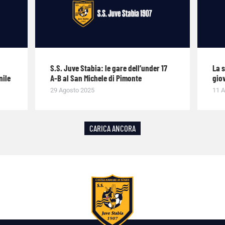
S.S. Juve Stabia: le gare dell’under 17
La 
nile
A-B al San Michele di Pimonte
giov
29 Agosto 2025
11 A
CARICA ANCORA