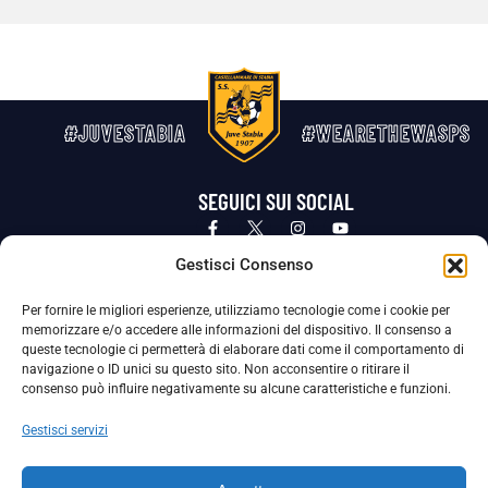
#JUVESTABIA
#WEARETHEWASPS
SEGUICI SUI SOCIAL
Privacy Policy
Cookie Policy
Termini e condizioni generali
Gestisci Consenso
Per fornire le migliori esperienze, utilizziamo tecnologie come i cookie per
La Società ha nominato il Responsabile della Protezione dei Dati Personali (DPO), figura specializzata che vigila sulle modalità
memorizzare e/o accedere alle informazioni del dispositivo. Il consenso a
adottate dalla nostra Società per tutelare i Suoi dati personali.
queste tecnologie ci permetterà di elaborare dati come il comportamento di
navigazione o ID unici su questo sito. Non acconsentire o ritirare il
Per contattare il DPO può scrivere a
consenso può influire negativamente su alcune caratteristiche e funzioni.
dpo@ssjuvestabia.it
Gestisci servizi
Può contattare sempre
dpo@ssjuvestabia.it