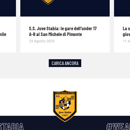
S.S. Juve Stabia: le gare dell’under 17
La 
nile
A-B al San Michele di Pimonte
giov
29 Agosto 2025
11 A
CARICA ANCORA
TABIA
#WEA