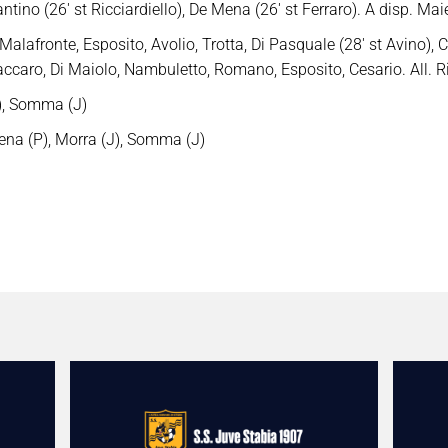
ntino (26′ st Ricciardiello), De Mena (26′ st Ferraro). A disp. Maie
alafronte, Esposito, Avolio, Trotta, Di Pasquale (28′ st Avino),
accaro, Di Maiolo, Nambuletto, Romano, Esposito, Cesario. All. R
), Somma (J)
na (P), Morra (J), Somma (J)