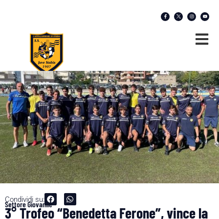
Condividi su:
Settore Giovanile
3° Trofeo “Benedetta Ferone”, vince la