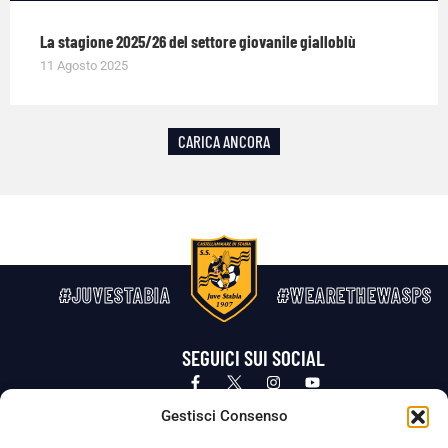
La stagione 2025/26 del settore giovanile gialloblù
11 Agosto 2025
CARICA ANCORA
#JUVESTABIA
#WEARETHEWASPS
SEGUICI SUI SOCIAL
Privacy Policy
Cookie Policy
Termini e condizioni generali
Gestisci Consenso