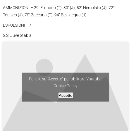
AMMONIZIONI – 29’ Froncillo (T), 30’ (J), 52’ Nemolato (J), 72’
Todisco (J), 75’ Zaccaria (T), 94’ Bevilacqua (J).
ESPULSIONI – /
S.S. Juve Stabia
Fai clic su "Accetto" per abilitare Youtube
Cookie Policy
Accetto