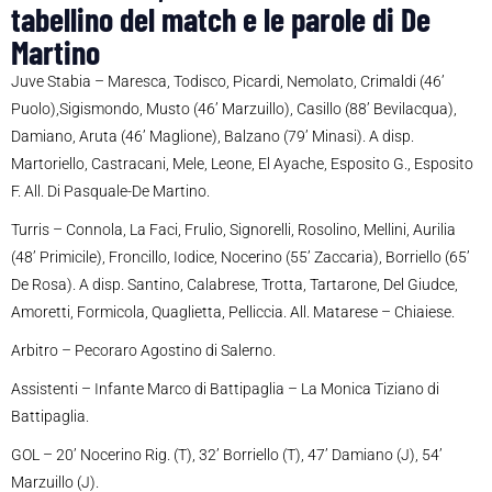
tabellino del match e le parole di De
Martino
Juve Stabia – Maresca, Todisco, Picardi, Nemolato, Crimaldi (46’
Puolo),Sigismondo, Musto (46’ Marzuillo), Casillo (88’ Bevilacqua),
Damiano, Aruta (46’ Maglione), Balzano (79’ Minasi). A disp.
Martoriello, Castracani, Mele, Leone, El Ayache, Esposito G., Esposito
F. All. Di Pasquale-De Martino.
Turris – Connola, La Faci, Frulio, Signorelli, Rosolino, Mellini, Aurilia
(48’ Primicile), Froncillo, Iodice, Nocerino (55’ Zaccaria), Borriello (65’
De Rosa). A disp. Santino, Calabrese, Trotta, Tartarone, Del Giudce,
Amoretti, Formicola, Quaglietta, Pelliccia. All. Matarese – Chiaiese.
Arbitro – Pecoraro Agostino di Salerno.
Assistenti – Infante Marco di Battipaglia – La Monica Tiziano di
Battipaglia.
GOL – 20’ Nocerino Rig. (T), 32’ Borriello (T), 47’ Damiano (J), 54’
Marzuillo (J).