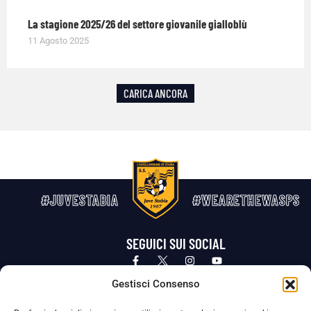
La stagione 2025/26 del settore giovanile gialloblù
11 Agosto 2025
CARICA ANCORA
#JUVESTABIA
#WEARETHEWASPS
SEGUICI SUI SOCIAL
Privacy Policy
Cookie Policy
Termini e condizioni generali
Gestisci Consenso