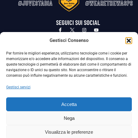
#JUVESTABIA
#WEARETHEWASPS
SEGUICI SUI SOCIAL
Privacy Policy
Cookie Policy
Termini e condizioni generali
Gestisci Consenso
Per fornire le migliori esperienze, utilizziamo tecnologie come i cookie per
La Società ha nominato il Responsabile della Protezione dei Dati Personali (DPO), figura specializzata che vigila sulle modalità
memorizzare e/o accedere alle informazioni del dispositivo. Il consenso a
adottate dalla nostra Società per tutelare i Suoi dati personali.
queste tecnologie ci permetterà di elaborare dati come il comportamento di
navigazione o ID unici su questo sito. Non acconsentire o ritirare il
Per contattare il DPO può scrivere a
consenso può influire negativamente su alcune caratteristiche e funzioni.
dpo@ssjuvestabia.it
Gestisci servizi
Può contattare sempre
dpo@ssjuvestabia.it
Accetta
anche per quanto riguarda la normativa vigente in materia di Whistleblowing.
Nega
La Società ha inoltre adottato un proprio Codice Etico, consultabile al seguente link:
Visualizza le preferenze
Scarica il Codice Etico