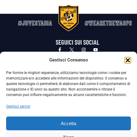
#JUVESTABIA
#WEARETHEWASPS
SEGUICI SUI SOCIAL
Privacy Policy
Cookie Policy
Termini e condizioni generali
Gestisci Consenso
Per fornire le migliori esperienze, utilizziamo tecnologie come i cookie per
La Società ha nominato il Responsabile della Protezione dei Dati Personali (DPO), figura specializzata che vigila sulle modalità
memorizzare e/o accedere alle informazioni del dispositivo. Il consenso a
adottate dalla nostra Società per tutelare i Suoi dati personali.
queste tecnologie ci permetterà di elaborare dati come il comportamento di
navigazione o ID unici su questo sito. Non acconsentire o ritirare il
Per contattare il DPO può scrivere a
consenso può influire negativamente su alcune caratteristiche e funzioni.
dpo@ssjuvestabia.it
Gestisci servizi
Può contattare sempre
dpo@ssjuvestabia.it
Accetta
anche per quanto riguarda la normativa vigente in materia di Whistleblowing.