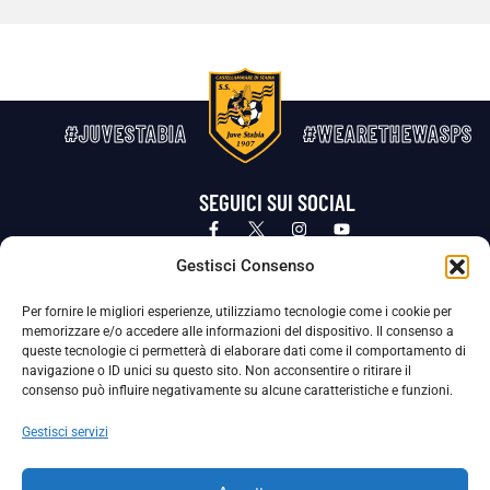
#JUVESTABIA
#WEARETHEWASPS
SEGUICI SUI SOCIAL
Privacy Policy
Cookie Policy
Termini e condizioni generali
Gestisci Consenso
Per fornire le migliori esperienze, utilizziamo tecnologie come i cookie per
La Società ha nominato il Responsabile della Protezione dei Dati Personali (DPO), figura specializzata che vigila sulle modalità
memorizzare e/o accedere alle informazioni del dispositivo. Il consenso a
adottate dalla nostra Società per tutelare i Suoi dati personali.
queste tecnologie ci permetterà di elaborare dati come il comportamento di
navigazione o ID unici su questo sito. Non acconsentire o ritirare il
Per contattare il DPO può scrivere a
consenso può influire negativamente su alcune caratteristiche e funzioni.
dpo@ssjuvestabia.it
Gestisci servizi
Può contattare sempre
dpo@ssjuvestabia.it