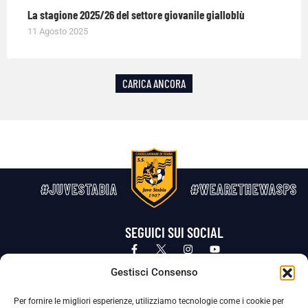
La stagione 2025/26 del settore giovanile gialloblù
11 Agosto 2025
CARICA ANCORA
#JUVESTABIA
#WEARETHEWASPS
SEGUICI SUI SOCIAL
Privacy Policy
Cookie Policy
Termini e condizioni generali
Gestisci Consenso
Per fornire le migliori esperienze, utilizziamo tecnologie come i cookie per
La Società ha nominato il Responsabile della Protezione dei Dati Personali (DPO), figura specializzata che vigila sulle modalità