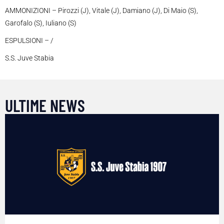
AMMONIZIONI – Pirozzi (J), Vitale (J), Damiano (J), Di Maio (S),
Garofalo (S), Iuliano (S)
ESPULSIONI – /
S.S. Juve Stabia
ULTIME NEWS