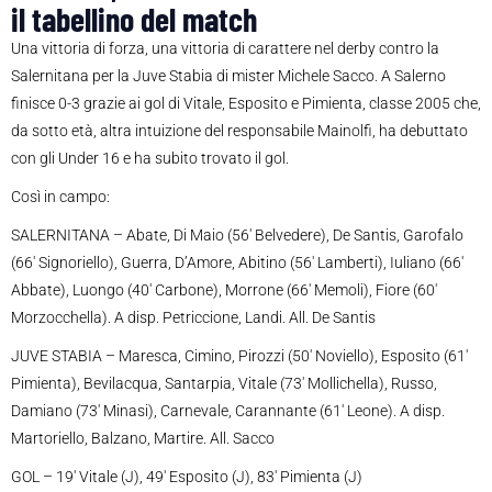
il tabellino del match
Una vittoria di forza, una vittoria di carattere nel derby contro la
Salernitana per la Juve Stabia di mister Michele Sacco. A Salerno
finisce 0-3 grazie ai gol di Vitale, Esposito e Pimienta, classe 2005 che,
da sotto età, altra intuizione del responsabile Mainolfi, ha debuttato
con gli Under 16 e ha subito trovato il gol.
Così in campo:
SALERNITANA – Abate, Di Maio (56′ Belvedere), De Santis, Garofalo
(66′ Signoriello), Guerra, D’Amore, Abitino (56′ Lamberti), Iuliano (66′
Abbate), Luongo (40′ Carbone), Morrone (66′ Memoli), Fiore (60′
Morzocchella). A disp. Petriccione, Landi. All. De Santis
JUVE STABIA – Maresca, Cimino, Pirozzi (50′ Noviello), Esposito (61′
Pimienta), Bevilacqua, Santarpia, Vitale (73′ Mollichella), Russo,
Damiano (73′ Minasi), Carnevale, Carannante (61′ Leone). A disp.
Martoriello, Balzano, Martire. All. Sacco
GOL – 19′ Vitale (J), 49′ Esposito (J), 83′ Pimienta (J)