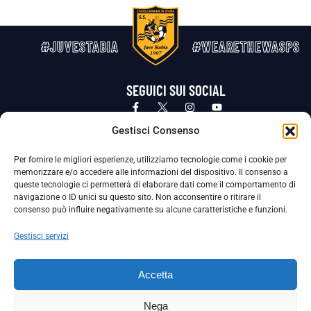
#JUVESTABIA
#WEARETHEWASPS
SEGUICI SUI SOCIAL
Privacy Policy
Cookie Policy
Termini e condizioni generali
Gestisci Consenso
Per fornire le migliori esperienze, utilizziamo tecnologie come i cookie per
La Società ha nominato il Responsabile della Protezione dei Dati Personali (DPO), figura specializzata che vigila sulle modalità
memorizzare e/o accedere alle informazioni del dispositivo. Il consenso a
adottate dalla nostra Società per tutelare i Suoi dati personali.
queste tecnologie ci permetterà di elaborare dati come il comportamento di
navigazione o ID unici su questo sito. Non acconsentire o ritirare il
Per contattare il DPO può scrivere a
consenso può influire negativamente su alcune caratteristiche e funzioni.
dpo@ssjuvestabia.it
Gestisci servizi
Può contattare sempre
dpo@ssjuvestabia.it
Accetta
anche per quanto riguarda la normativa vigente in materia di Whistleblowing.
Nega
La Società ha inoltre adottato un proprio Codice Etico, consultabile al seguente link: