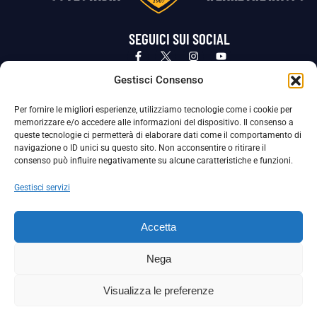
SEGUICI SUI SOCIAL
Privacy Policy
Cookie Policy
Termini e condizioni generali
Gestisci Consenso
Per fornire le migliori esperienze, utilizziamo tecnologie come i cookie per
La Società ha nominato il Responsabile della Protezione dei Dati Personali (DPO), figura specializzata che vigila sulle modalità
memorizzare e/o accedere alle informazioni del dispositivo. Il consenso a
adottate dalla nostra Società per tutelare i Suoi dati personali.
queste tecnologie ci permetterà di elaborare dati come il comportamento di
navigazione o ID unici su questo sito. Non acconsentire o ritirare il
Per contattare il DPO può scrivere a
consenso può influire negativamente su alcune caratteristiche e funzioni.
dpo@ssjuvestabia.it
Gestisci servizi
Può contattare sempre
dpo@ssjuvestabia.it
Accetta
anche per quanto riguarda la normativa vigente in materia di Whistleblowing.
Nega
La Società ha inoltre adottato un proprio Codice Etico, consultabile al seguente link:
Visualizza le preferenze
Scarica il Codice Etico