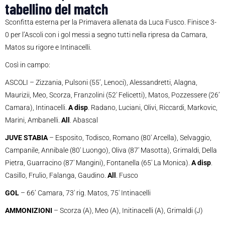
tabellino del match
Sconfitta esterna per la Primavera allenata da Luca Fusco. Finisce 3-
0 per l’Ascoli con i gol messi a segno tutti nella ripresa da Camara,
Matos su rigore e Intinacelli.
Così in campo:
ASCOLI – Zizzania, Pulsoni (55’, Lenoci), Alessandretti, Alagna,
Maurizii, Meo, Scorza, Franzolini (52′ Felicetti), Matos, Pozzessere (26’
Camara), Intinacelli.
A disp
. Radano, Luciani, Olivi, Riccardi, Markovic,
Marini, Ambanelli.
All
. Abascal
JUVE STABIA
– Esposito, Todisco, Romano (80′ Arcella), Selvaggio,
Campanile, Annibale (80′ Luongo), Oliva (87′ Masotta), Grimaldi, Della
Pietra, Guarracino (87′ Mangini), Fontanella (65′ La Monica).
A disp
.
Casillo, Frulio, Falanga, Gaudino.
All
. Fusco
GOL
– 66’ Camara, 73′ rig. Matos, 75′ Intinacelli
AMMONIZIONI
– Scorza (A), Meo (A), Initinacelli (A), Grimaldi (J)