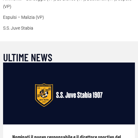
(VP)
Espulsi – Malizia (VP)
S.S. Juve Stabia
ULTIME NEWS
Nominati il nuovo responsabile e il direttore sportivo del