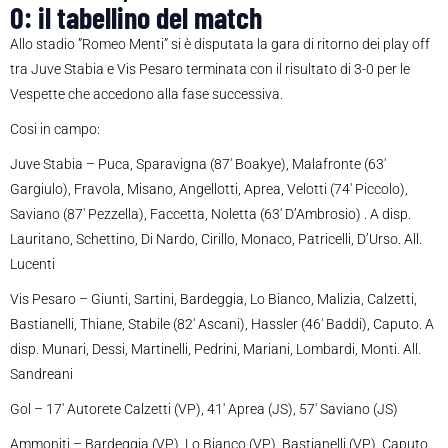
0: il tabellino del match
Allo stadio ”Romeo Menti” si è disputata la gara di ritorno dei play off
tra Juve Stabia e Vis Pesaro terminata con il risultato di 3-0 per le
Vespette che accedono alla fase successiva.
Cosi in campo:
Juve Stabia – Puca, Sparavigna (87′ Boakye), Malafronte (63′
Gargiulo), Fravola, Misano, Angellotti, Aprea, Velotti (74′ Piccolo),
Saviano (87′ Pezzella), Faccetta, Noletta (63′ D’Ambrosio) . A disp.
Lauritano, Schettino, Di Nardo, Cirillo, Monaco, Patricelli, D’Urso. All.
Lucenti
Vis Pesaro – Giunti, Sartini, Bardeggia, Lo Bianco, Malizia, Calzetti,
Bastianelli, Thiane, Stabile (82′ Ascani), Hassler (46′ Baddi), Caputo. A
disp. Munari, Dessi, Martinelli, Pedrini, Mariani, Lombardi, Monti. All.
Sandreani
Gol – 17′ Autorete Calzetti (VP), 41′ Aprea (JS), 57′ Saviano (JS)
Ammoniti – Bardeggia (VP), Lo Bianco (VP), Bastianelli (VP), Caputo