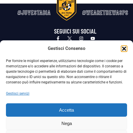
#JUVESTABIA
#WEARETHEWASPS
SEGUICI SUI SOCIAL
Privacy Policy
Cookie Policy
Termini e condizioni generali
Gestisci Consenso
Per fornire le migliori esperienze, utilizziamo tecnologie come i cookie per
La Società ha nominato il Responsabile della Protezione dei Dati Personali (DPO), figura specializzata che vigila sulle modalità
memorizzare e/o accedere alle informazioni del dispositivo. Il consenso a
adottate dalla nostra Società per tutelare i Suoi dati personali.
queste tecnologie ci permetterà di elaborare dati come il comportamento di
navigazione o ID unici su questo sito. Non acconsentire o ritirare il
Per contattare il DPO può scrivere a
consenso può influire negativamente su alcune caratteristiche e funzioni.
dpo@ssjuvestabia.it
Gestisci servizi
Può contattare sempre
dpo@ssjuvestabia.it
Accetta
anche per quanto riguarda la normativa vigente in materia di Whistleblowing.
Nega
La Società ha inoltre adottato un proprio Codice Etico, consultabile al seguente link: