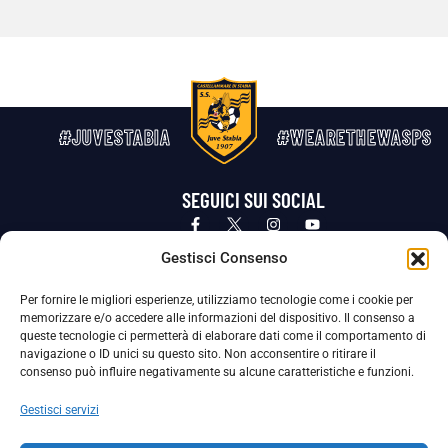
#JUVESTABIA
#WEARETHEWASPS
SEGUICI SUI SOCIAL
Privacy Policy
Cookie Policy
Termini e condizioni generali
Gestisci Consenso
Per fornire le migliori esperienze, utilizziamo tecnologie come i cookie per
La Società ha nominato il Responsabile della Protezione dei Dati Personali (DPO), figura specializzata che vigila sulle modalità
memorizzare e/o accedere alle informazioni del dispositivo. Il consenso a
adottate dalla nostra Società per tutelare i Suoi dati personali.
queste tecnologie ci permetterà di elaborare dati come il comportamento di
navigazione o ID unici su questo sito. Non acconsentire o ritirare il
Per contattare il DPO può scrivere a
consenso può influire negativamente su alcune caratteristiche e funzioni.
dpo@ssjuvestabia.it
Gestisci servizi
Può contattare sempre