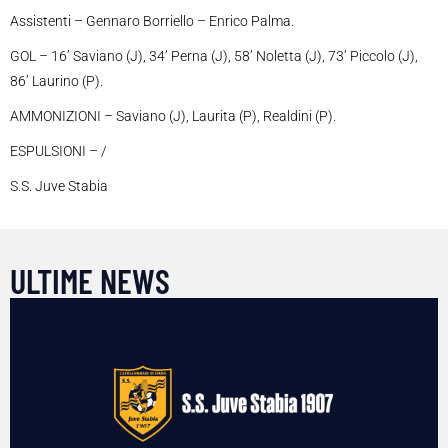
Assistenti – Gennaro Borriello – Enrico Palma.
GOL – 16’ Saviano (J), 34’ Perna (J), 58’ Noletta (J), 73’ Piccolo (J),
86’ Laurino (P).
AMMONIZIONI – Saviano (J), Laurita (P), Realdini (P).
ESPULSIONI – /
S.S. Juve Stabia
ULTIME NEWS