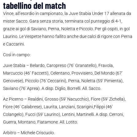
tabellino del match
Vince, all’esordio in campionato, la Juve Stabia Under 17 allenata da
mister Sacco. Gara senza storia, terminata col punteggio di 4-1,
grazie ai gol di Saviano, Perna, Noletta e Piccolo. Per gli ospiti, in gol
Laurino. Le Vespette hanno fallito anche due calci di rigore con Perna
e Caccarini.
Così in campo:
Juve Stabia – Belardo, Caropreso (76’ Granatello), Fravola,
Marcuccio (46’ Faccetti), Celentano, Provvisiero, Del Mondo (67’
Genovese), Piccolo (76′ Ceccarini), Perna, Noletta (59’ Pimienta),
Saviano (76′ Aprea). A disp. Diglio, Borrelli. All. Sacco.
Az Picerno – Realdini, Grosso (59’ Nacucchio), Fiore (59’ Zichella),
Fiore (46’ Calabrese), Laurita, Lanziani, Scarigini,Filippi (46’
Colangelo), Fucci (59’ Laurino), Lentini, Martinelli. A disp. Cerroni,
Guerra, Montano, Fiatamone. All. Lotito.
Arbitro – Michele Criscuolo.