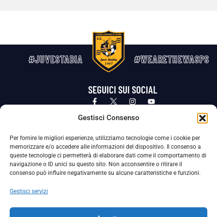
#JUVESTABIA
#WEARETHEWASPS
SEGUICI SUI SOCIAL
Privacy Policy
Cookie Policy
Termini e condizioni generali
Gestisci Consenso
Per fornire le migliori esperienze, utilizziamo tecnologie come i cookie per
La Società ha nominato il Responsabile della Protezione dei Dati Personali (DPO), figura specializzata che vigila sulle modalità
memorizzare e/o accedere alle informazioni del dispositivo. Il consenso a
adottate dalla nostra Società per tutelare i Suoi dati personali.
queste tecnologie ci permetterà di elaborare dati come il comportamento di
navigazione o ID unici su questo sito. Non acconsentire o ritirare il
Per contattare il DPO può scrivere a
consenso può influire negativamente su alcune caratteristiche e funzioni.
dpo@ssjuvestabia.it
Gestisci servizi
Può contattare sempre
dpo@ssjuvestabia.it