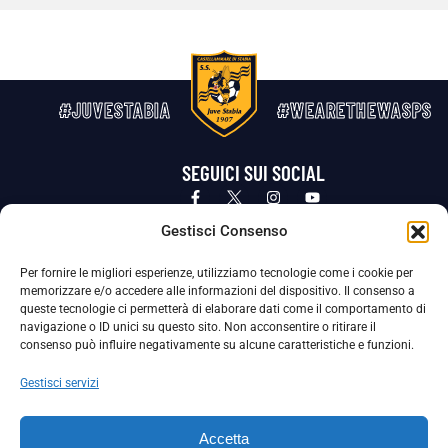
#JUVESTABIA
#WEARETHEWASPS
SEGUICI SUI SOCIAL
Privacy Policy
Cookie Policy
Termini e condizioni generali
Gestisci Consenso
Per fornire le migliori esperienze, utilizziamo tecnologie come i cookie per
La Società ha nominato il Responsabile della Protezione dei Dati Personali (DPO), figura specializzata che vigila sulle modalità
memorizzare e/o accedere alle informazioni del dispositivo. Il consenso a
adottate dalla nostra Società per tutelare i Suoi dati personali.
queste tecnologie ci permetterà di elaborare dati come il comportamento di
navigazione o ID unici su questo sito. Non acconsentire o ritirare il
Per contattare il DPO può scrivere a
consenso può influire negativamente su alcune caratteristiche e funzioni.
dpo@ssjuvestabia.it
Gestisci servizi
Può contattare sempre
dpo@ssjuvestabia.it
Accetta