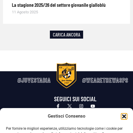
La stagione 2025/26 del settore giovanile gialloblù
11 Agosto 2025
CARICA ANCORA
#JUVESTABIA
#WEARETHEWASPS
SEGUICI SUI SOCIAL
Privacy Policy
Cookie Policy
Termini e condizioni generali
Gestisci Consenso
Per fornire le migliori esperienze, utilizziamo tecnologie come i cookie per
La Società ha nominato il Responsabile della Protezione dei Dati Personali (DPO), figura specializzata che vigila sulle modalità