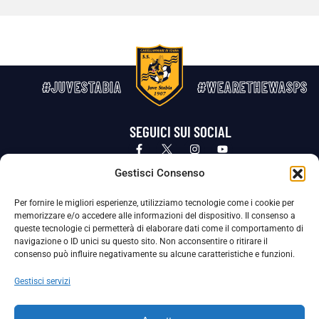
#JUVESTABIA
#WEARETHEWASPS
SEGUICI SUI SOCIAL
Privacy Policy
Cookie Policy
Termini e condizioni generali
Gestisci Consenso
Per fornire le migliori esperienze, utilizziamo tecnologie come i cookie per
La Società ha nominato il Responsabile della Protezione dei Dati Personali (DPO), figura specializzata che vigila sulle modalità
memorizzare e/o accedere alle informazioni del dispositivo. Il consenso a
adottate dalla nostra Società per tutelare i Suoi dati personali.
queste tecnologie ci permetterà di elaborare dati come il comportamento di
navigazione o ID unici su questo sito. Non acconsentire o ritirare il
Per contattare il DPO può scrivere a
consenso può influire negativamente su alcune caratteristiche e funzioni.
dpo@ssjuvestabia.it
Gestisci servizi
Può contattare sempre
dpo@ssjuvestabia.it