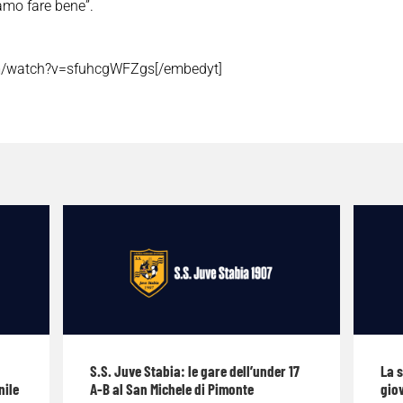
amo fare bene”.
om/watch?v=sfuhcgWFZgs[/embedyt]
S.S. Juve Stabia: le gare dell’under 17
La 
nile
A-B al San Michele di Pimonte
giov