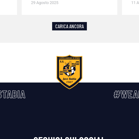
29 Agosto 2025
11 A
CARICA ANCORA
TABIA
#WEA