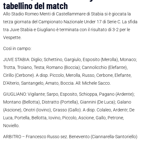
tabellino del match
Allo Stadio Romeo Menti di Castellammare di Stabia si è giocata la
terza giornata del Campionato Nazionale Under 17 di Serie C. La sfida
tra Juve Stabia e Giugliano è terminata con il risultato di 3-2 per le
Vespette.
Così in campo:
JUVE STABIA: Diglio; Schettino, Gargiulo, Esposito (Merolla), Monaco;
Trotta, Troiano, Testa; Romano (Boccia); Cannolicchio (Elefante),
Cirillo (Cerbone). A disp. Piccolo, Merolla, Russo, Cerbone, Elefante,
D’Alterio, Santangelo, Amato, Boccia. All: Michele Sacco.
GIUGLIANO: Vigilante; Sarpo, Esposito, Schioppa, Pagano (Ardente);
Montano (Bellotta), Distratto (Portella), Giannini (De Luca); Galano
(Ascione), Onotri (Iovino), Grasso (Gallo). A disp. Colaleo, Ardentr, De
Luca, Portella, Bellotta, Iovino, Piccolo, Ascione, Gallo, Petrone,
Noviello.
ARBITRO – Francesco Russo sez. Benevento (Ciannarella-Santoriello)