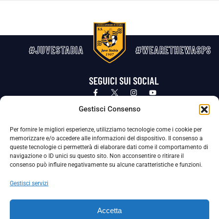
#JUVESTABIA
#WEARETHEWASPS
SEGUICI SUI SOCIAL
Privacy Policy
Cookie Policy
Termini e condizioni generali
Gestisci Consenso
Per fornire le migliori esperienze, utilizziamo tecnologie come i cookie per
La Società ha nominato il Responsabile della Protezione dei Dati Personali (DPO), figura specializzata che vigila sulle modalità
memorizzare e/o accedere alle informazioni del dispositivo. Il consenso a
adottate dalla nostra Società per tutelare i Suoi dati personali.
queste tecnologie ci permetterà di elaborare dati come il comportamento di
navigazione o ID unici su questo sito. Non acconsentire o ritirare il
Per contattare il DPO può scrivere a
consenso può influire negativamente su alcune caratteristiche e funzioni.
dpo@ssjuvestabia.it
Gestisci servizi
Può contattare sempre
dpo@ssjuvestabia.it
Accetta
anche per quanto riguarda la normativa vigente in materia di Whistleblowing.