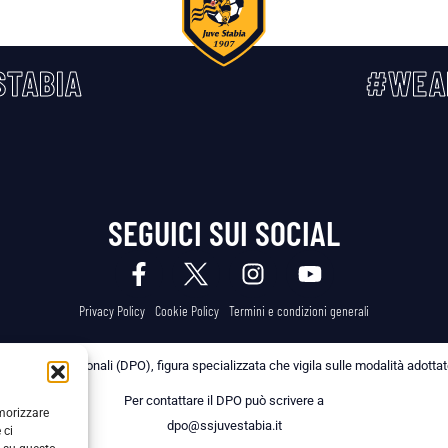
TABIA
#WEA
SEGUICI SUI SOCIAL
Privacy Policy
Cookie Policy
Termini e condizioni generali
 dei Dati Personali (DPO), figura specializzata che vigila sulle modalità adottate 
Per contattare il DPO può scrivere a
emorizzare
dpo@ssjuvestabia.it
 ci