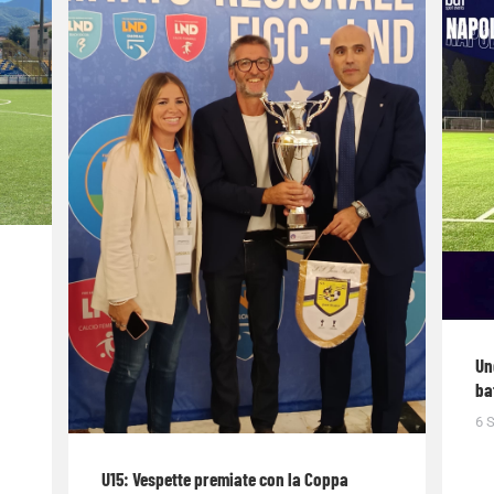
Un
ba
6 
U15: Vespette premiate con la Coppa