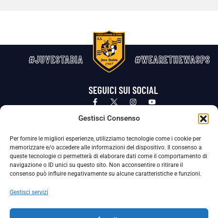
#JUVESTABIA
#WEARETHEWASPS
SEGUICI SUI SOCIAL
Privacy Policy
Cookie Policy
Termini e condizioni generali
Gestisci Consenso
Per fornire le migliori esperienze, utilizziamo tecnologie come i cookie per
La Società ha nominato il Responsabile della Protezione dei Dati Personali (DPO), figura specializzata che vigila sulle modalità
memorizzare e/o accedere alle informazioni del dispositivo. Il consenso a
adottate dalla nostra Società per tutelare i Suoi dati personali.
queste tecnologie ci permetterà di elaborare dati come il comportamento di
navigazione o ID unici su questo sito. Non acconsentire o ritirare il
Per contattare il DPO può scrivere a
consenso può influire negativamente su alcune caratteristiche e funzioni.
dpo@ssjuvestabia.it
Gestisci servizi
Può contattare sempre
dpo@ssjuvestabia.it