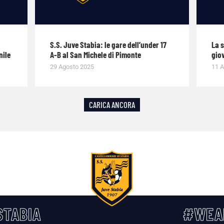
S.S. Juve Stabia: le gare dell’under 17
La 
nile
A-B al San Michele di Pimonte
giov
29 Agosto 2025
11 A
CARICA ANCORA
TABIA
#WEA