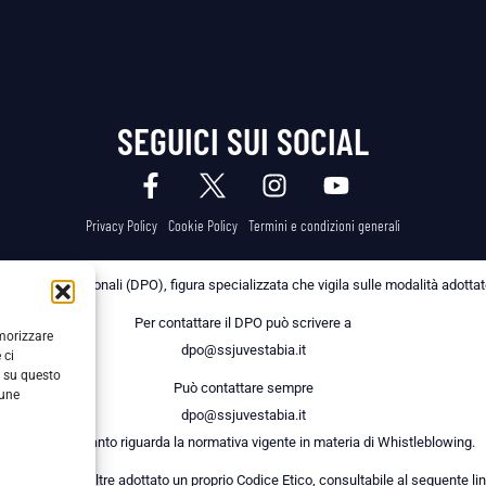
SEGUICI SUI SOCIAL
Privacy Policy
Cookie Policy
Termini e condizioni generali
 dei Dati Personali (DPO), figura specializzata che vigila sulle modalità adottate 
Per contattare il DPO può scrivere a
emorizzare
dpo@ssjuvestabia.it
 ci
i su questo
Può contattare sempre
cune
dpo@ssjuvestabia.it
anche per quanto riguarda la normativa vigente in materia di Whistleblowing.
a Società ha inoltre adottato un proprio Codice Etico, consultabile al seguente lin