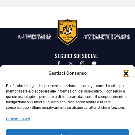
#JUVESTABIA
#WEARETHEWASPS
SEGUICI SUI SOCIAL
Privacy Policy
Cookie Policy
Termini e condizioni generali
Gestisci Consenso
Per fornire le migliori esperienze, utilizziamo tecnologie come i cookie per
La Società ha nominato il Responsabile della Protezione dei Dati Personali (DPO), figura specializzata che vigila sulle modalità
memorizzare e/o accedere alle informazioni del dispositivo. Il consenso a
adottate dalla nostra Società per tutelare i Suoi dati personali.
queste tecnologie ci permetterà di elaborare dati come il comportamento di
navigazione o ID unici su questo sito. Non acconsentire o ritirare il
Per contattare il DPO può scrivere a
consenso può influire negativamente su alcune caratteristiche e funzioni.
dpo@ssjuvestabia.it
Gestisci servizi
Può contattare sempre
dpo@ssjuvestabia.it