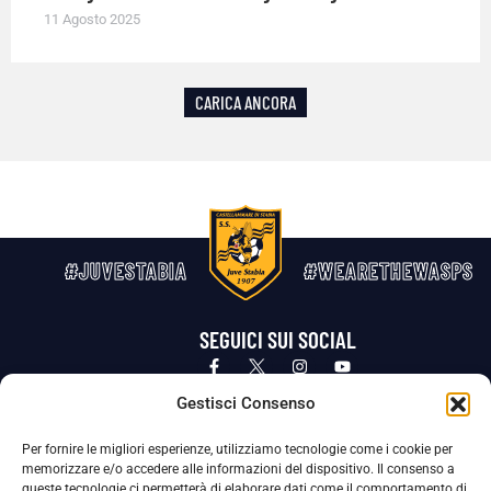
11 Agosto 2025
CARICA ANCORA
#JUVESTABIA
#WEARETHEWASPS
SEGUICI SUI SOCIAL
Privacy Policy
Cookie Policy
Termini e condizioni generali
Gestisci Consenso
Per fornire le migliori esperienze, utilizziamo tecnologie come i cookie per
La Società ha nominato il Responsabile della Protezione dei Dati Personali (DPO), figura specializzata che vigila sulle modalità
memorizzare e/o accedere alle informazioni del dispositivo. Il consenso a
adottate dalla nostra Società per tutelare i Suoi dati personali.
queste tecnologie ci permetterà di elaborare dati come il comportamento di