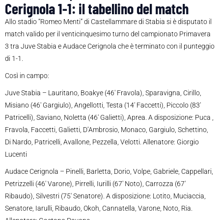
Cerignola 1-1: il tabellino del match
Allo stadio “Romeo Menti” di Castellammare di Stabia si è disputato il
match valido per il venticinquesimo turno del campionato Primavera
3 tra Juve Stabia e Audace Cerignola che è terminato con il punteggio
di 1-1.
Così in campo:
Juve Stabia – Lauritano, Boakye (46′ Fravola), Sparavigna, Cirillo,
Misiano (46′ Gargiulo), Angellotti, Testa (14′ Faccetti), Piccolo (83′
Patricelli), Saviano, Noletta (46′ Galietti), Aprea. A disposizione: Puca ,
Fravola, Faccetti, Galietti, D’Ambrosio, Monaco, Gargiulo, Schettino,
Di Nardo, Patricelli, Avallone, Pezzella, Velotti. Allenatore: Giorgio
Lucenti
Audace Cerignola – Pinelli, Barletta, Dorio, Volpe, Gabriele, Cappellari,
Petrizzelli (46′ Varone), Pirrelli, Iurilli (67′ Noto), Carrozza (67′
Ribaudo), Silvestri (75′ Senatore). A disposizione: Lotito, Muciaccia,
Senatore, Iarulli, Ribaudo, Okoh, Cannatella, Varone, Noto, Ria.